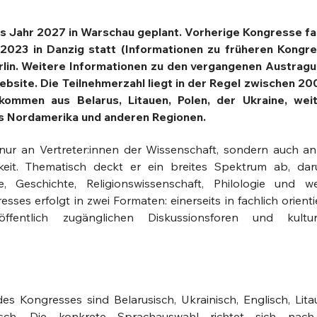
as Jahr 2027 in Warschau geplant. Vorherige Kongresse f
2023 in Danzig statt (Informationen zu früheren Kongr
lin
. Weitere Informationen zu den vergangenen Austrag
Website. Die Teilnehmerzahl liegt in der Regel zwischen 20
ommen aus Belarus, Litauen, Polen, der Ukraine, wei
s Nordamerika und anderen Regionen.
 nur an Vertreter:innen der Wissenschaft, sondern auch an
chkeit. Thematisch deckt er ein breites Spektrum ab, dar
ie, Geschichte, Religionswissenschaft, Philologie und we
esses erfolgt in zwei Formaten: einerseits in fachlich orient
ffentlich zugänglichen Diskussionsforen und kultur
des Kongresses sind Belarusisch, Ukrainisch, Englisch, Litau
isch. Die konkrete Sprachauswahl richtet sich nac