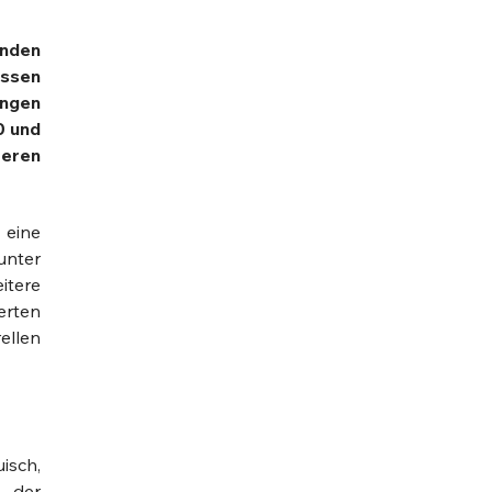
anden
essen
ungen
0 und
teren
 eine
unter
itere
ierten
ellen
isch,
h der