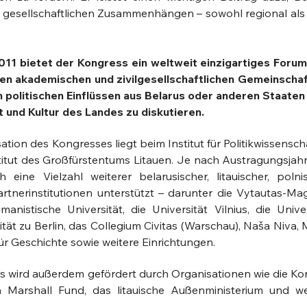
d gesellschaftlichen Zusammenhängen – sowohl regional als
011 bietet der Kongress ein weltweit einzigartiges Forum
hen akademischen und zivilgesellschaftlichen Gemeinschaf
n politischen Einflüssen aus Belarus oder anderen Staaten
t und Kultur des Landes zu diskutieren.
sation des Kongresses liegt beim Institut für Politikwissensc
stitut des Großfürstentums Litauen. Je nach Austragungsjahr
eine Vielzahl weiterer belarusischer, litauischer, polnis
artnerinstitutionen unterstützt – darunter die Vytautas-Ma
anistische Universität, die Universität Vilnius, die Univer
ät zu Berlin, das Collegium Civitas (Warschau), Naša Niva, 
 für Geschichte sowie weitere Einrichtungen.
 wird außerdem gefördert durch Organisationen wie die Ko
 Marshall Fund, das litauische Außenministerium und we