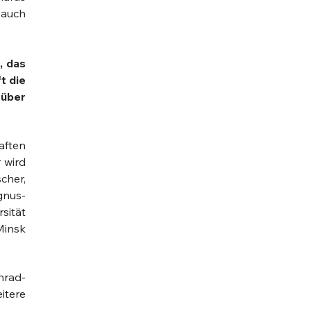
 auch
, das
t die
 über
haften
 wird
cher,
gnus-
sität
Minsk
nrad-
itere