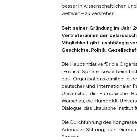
besser in wissenschaftlichen un
weltweit – zu verstehen
Seit seiner Gründung im Jahr 2
Vertreter:innen der belarusisc
Möglichkeit gibt, unabhängig vo
Geschichte, Politik, Gesellschaf
Die Hauptinitiative für die Organi
„Political Sphere“ sowie beim In
das Organisationskomitee durch 
deutscher und internationaler P
Universität, die Europäische Hum
Warschau, die Humboldt-Universit
Dialogue, das Litauische Institut
Die Durchführung des Kongresses
Adenauer-Stiftung, den German
Partner.