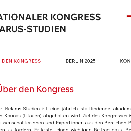
ATIONALER KONGRESS
LARUS-STUDIEN
R DEN KONGRESS
BERLIN 2025
KON
Über den Kongress
r Belarus-Studien ist eine jährlich stattfindende akadem
in Kaunas (Litauen) abgehalten wird. Ziel des Kongresses is
ssenschaftler:innen und Expert:innen aus den Bereichen Pol
en zu fördern. Er leistet einen wichtigen Beitrag dazu, Be