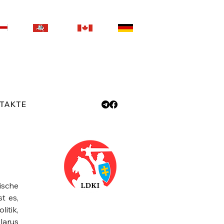
TAKTE
ische
t es,
itik,
larus