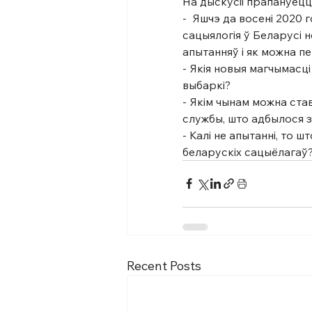
На дыскусіі прапануец
-  Яшчэ да восені 2020 
сацыялогія ў Беларусі 
апытанняў і як можна п
- Якія новыя магчымасц
выбаркі?
- Якім чынам можна ста
службы, што адбылося з
- Калі не апытанні, то 
беларускіх сацыёлагаў
Recent Posts