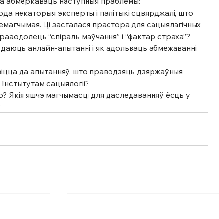
ца абмеркаваць наступныя праблемы:
года некаторыя эксперты і палітыкі сцвярджалі, што 
немагчымая. Ці засталася прастора для сацыялагічных 
ерааодолець “спіраль маўчання” і “фактар страха”?
і даюць анлайн-апытанні і як адольваць абмежаванні 
віцца да апытанняў, што праводзяць дзяржаўныя 
 Інстытутам сацыялогіі?
што? Якія яшчэ магчымасці для даследаванняў ёсць у 
?