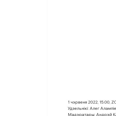
1 чэрвеня 2022, 15.00, 
Удзельнікі: Алег Алампі
Мадэратары: Андрэй Ка