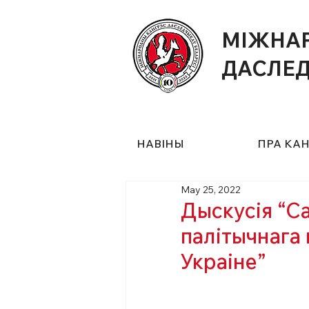
МІЖНА
ДАСЛЕД
НАВIНЫ
ПРА КА
May 25, 2022
Дыскусія “С
палітычнага 
Украіне”