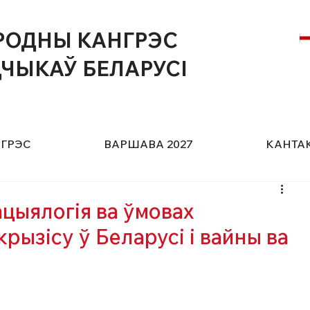
РОДНЫ КАНГРЭС
ЧЫКАЎ БЕЛАРУСІ
НГРЭС
ВАРШАВА 2027
КАНТА
ацыялогія ва ўмовах
крызісу ў Беларусі і вайны ва