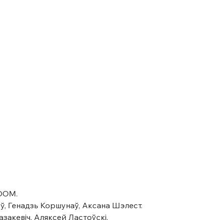
ZOOM.
еў, Генадзь Коршунаў, Аксана Шэлест.
закевіч, Аляксей Ластоўскі.