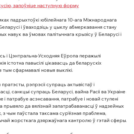
кусію, запоўніце наступную форму
мках падрыхтоўкі юбілейнага 10-ага Міжнароднага 
еларусі і ўваходзіць у цыклу абмеркавання стану 
ых навук ва ўмовах палітычнага крызісу ў Беларусі і 
сь і Цэнтральна-Усходняя Еўропа перажылі 
я істотна павысілі цікавасць да беларускіх 
з тым сфармавалі новыя выклікі.
пратэсты, рэпрэсіі супраць актывістаў і 
ці, санкцыі супраць Беларусі, вайна Расіі ва Украіне 
 і патрабуе асэнсавання, патрабуе і новай ступені 
ма прывяло да вялізнай запатрабаванасці ў надзейных 
, з чым паўстала таксама сур’ёзная праблема, 
вычай жорсткага дзяржаўнага кантролю ў гэтай сферы.