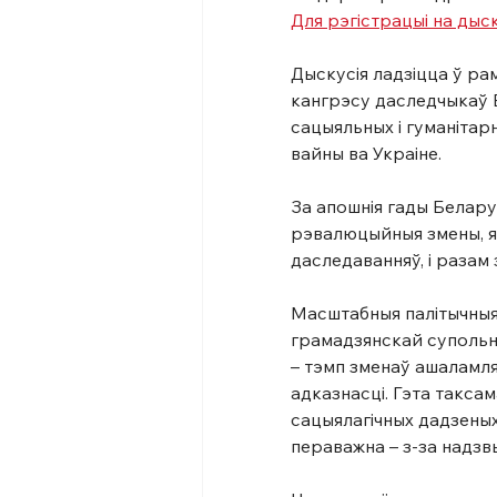
Для рэгістрацыі на дыс
Дыскусія ладзіцца ў ра
кангрэсу даследчыкаў Б
сацыяльных і гуманітарн
вайны ва Украіне.
За апошнія гады Белару
рэвалюцыйныя змены, які
даследаванняў, і разам 
Масштабныя палітычныя 
грамадзянскай супольнас
– тэмп зменаў ашаламляе
адказнасці. Гэта такса
сацыялагічных дадзеных
пераважна – з-за надз