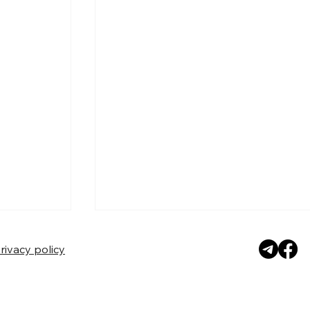
rivacy policy
Вынікі Кангрэса