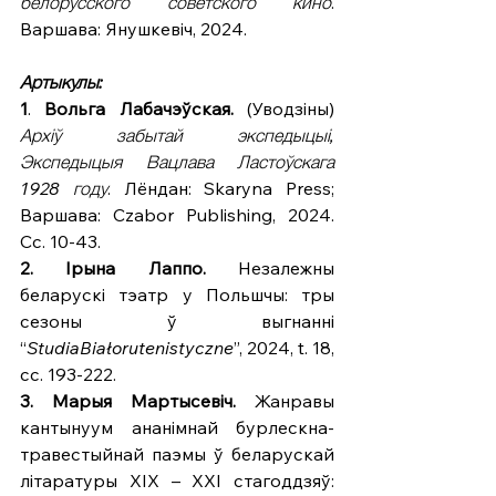
белорусского советского кино
. 
Варшава: Янушкевіч, 2024.
Артыкулы:
1
. 
Вольга
Лабачэўская.
 (Уводзіны) 
Архіў забытай экспедыцыі, 
Экспедыцыя Вацлава Ластоўскага 
1928 году
. Лёндан: Skaryna Press; 
Варшава: Czabor Publishing, 2024. 
Сс. 10-43.
2. Ірына
Лаппо.
 Незалежны 
беларускі тэатр у Польшчы: тры 
сезоны ў выгнанні
“
StudiaBiałorutenistyczne
”, 2024, t. 18, 
сс.
193-222.
3.
Марыя
Мартысевіч.
 Жанравы 
кантынуум ананімнай бурлескна-
травестыйнай паэмы ў беларускай 
літаратуры ХІХ – ХХІ стагоддзяў: 