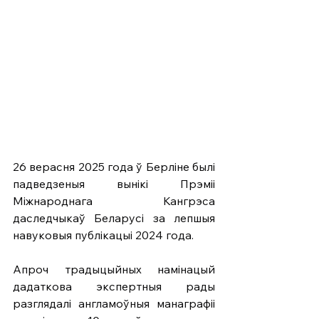
26 верасня 2025 года ў Берліне былі 
падведзеныя вынікі Прэміі 
Міжнароднага Кангрэса 
даследчыкаў Беларусі за лепшыя 
навуковыя публікацыі 2024 года.
Апроч традыцыйных намінацый 
дадаткова экспертныя рады 
разглядалі англамоўныя манаграфіі 