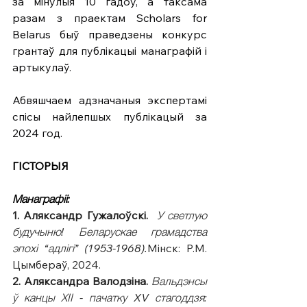
за мінулыя 10 гадоў, а таксама 
разам з праектам Scholars for 
Belarus быў праведзены конкурс 
грантаў для публікацыі манаграфій і 
артыкулаў.
Абвяшчаем адзначаныя экспертамі 
спісы найлепшых публікацый за 
2024 год.
ГІСТОРЫЯ
Манаграфіі:
1. Аляксандр Гужалоўскі.
У светлую 
будучыню! Беларускае грамадства 
эпохі “адлігі” (1953-1968).
Мінск: Р.М. 
Цымбераў, 2024.
2. Аляксандра Валодзіна.
Вальдэнсы 
ў канцы ХІІ - пачатку XV стагоддзя: 