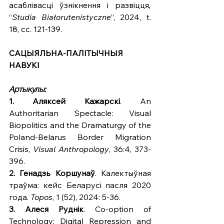
асаблівасці ўзнікнення і развіцця
, 
“
Studia Białorutenistyczne
”, 2024, t. 
18, сс.
121-139.
САЦЫЯЛЬНА-ПАЛІТЫЧНЫЯ 
НАВУКІ
Артыкулы:
1. Аляксей Кажарскі
. An 
Authoritarian Spectacle: Visual 
Biopolitics and the Dramaturgy of the 
Poland-Belarus Border Migration 
Crisis, 
Visual Anthropology
, 36:4, 373-
396.
2. Генадзь Коршунаў
. Калектыўная 
траўма: кейс Беларусі пасля 2020 
года. 
Topos
, 1 (52), 2024: 5-36.
3. Алеся Руднік
. Co-option of 
Technology: Digital Repression and 