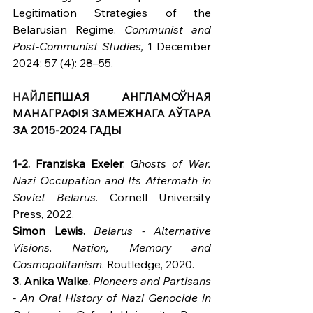
Legitimation Strategies of the 
Belarusian Regime. 
Communist and 
Post-Communist Studies,
 1 December 
2024; 57 (4): 28–55.
НАЙ
ЛЕПШАЯ АНГЛАМОЎНАЯ 
МАНАГРАФІЯ ЗАМЕЖНАГА АЎТАРА 
ЗА 2015-2024 ГАДЫ
1-2. 
Franziska Exeler
. 
Ghosts of War. 
Nazi Occupation and Its Aftermath in 
Soviet Belarus
. Cornell University 
Press, 2022.
Simon Lewis.
Belarus - Alternative 
Visions. Nation, Memory and 
Cosmopolitanism
. Routledge, 2020.
3.
Anika Walke.
Pioneers and Partisans 
- An Oral History of Nazi Genocide in 