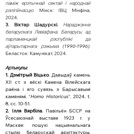
паміж ерэтычнай сектай і народнай 
рэлігійнасцю
. Мінск: ІВЦ Мінфіна, 
2024.
3. Віктар
Шадурскі.
Нараджэнне 
беларускага Левіафана. Беларусь: ад 
парламенцкай рэспублікі да 
аўтарытарнага рэжыма (1990-1996)
. 
Беласток: Камунікат, 2024.
Артыкулы:
1. Дзмітрый Віцько
. Давыдаў камень 
ХІІ ст. з вёскі Камена Вілейскага 
раёна і яго сувязь з Барысавымі 
камянямі, “
Homo Historicus
”, 2024, t. 
8, сс. 10-51.
2. Ілля Вярбіла.
 Павільён БССР на 
Ўсесаюзнай выставе 1923 г. у 
Маскве: пошукі нацыянальнага 
стылю беларускай архітэктуры, 