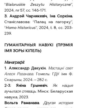
“
Bialoruskie Zeszytu Historyczne
”, 
2024, nr 57, сс. 146-171.
3. Андрэй Чарнякевіч, Іна Соркіна.
Станіславова: “Палац на пагорку”, 
“
Homo Historicus
”, 2024, t. 8, сс. 203-
239.
ГУМАНІТАРНЫЯ НАВУКІ (ПРЭМІЯ 
ІМЯ ЗОРЫ КІПЕЛЬ)
Манаграфіі:
1
. 
Аляксандр Дакукін.
Мастацкі свет 
Алеся Разанава
. Гомель: ГДУ імя Ф. 
Скарыны, 2024. – 282 с.
2-3. 
Яніна Грыневіч. 
Як нацыя 
вучылася спяваць.
 Мінск: Беларуская 
навука, 2023.
Вольга Раманава
. 
Другая история 