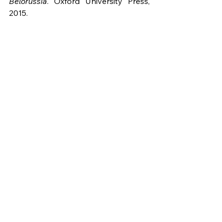
Belorussia
. Oxford University Press, 
2015.
ВЫНІКІ КОНКУРСУ ГРАНТАЎ У 
ПАДТРЫМКУ НЕАПУБЛІКАВАНЫХ 
ТЭКСТАЎ
Артыкулы:
Алена Ляшкевіч
, Symbolic functions 
of the Belarusian Bagpipe (“Duda”) in 
Narratives of Modern Urban 
Bagpipers
Сцяпан Захаркевіч
, “Вайна 
сімвалаў” падчас палітычных 
падзей 2020 г. і іх наступстваў 
уБеларусі: працэсгенэзісу і 
развіцця барацьбы за сімвалічны 
кантроль прасторы жыцця.