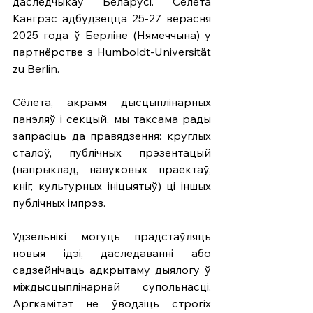
даследчыкаў Беларусі. Сёлета 
Кангрэс адбудзецца 25-27 верасня 
2025 года ў Берліне (Нямеччына) у 
партнёрстве з Humboldt-Universität 
zu Berlin.
Сёлета, акрамя дысцыплінарных 
панэляў і секцый, мы таксама рады 
запрасіць да правядзення: круглых 
сталоў, публічных прэзентацый 
(напрыклад, навуковых праектаў, 
кніг, культурных ініцыятыў) ці іншых 
публічных імпрэз.
Удзельнікі могуць прадстаўляць 
новыя ідэі, даследаванні або 
садзейнічаць адкрытаму дыялогу ў 
міждысцыплінарнай супольнасці. 
Аргкамітэт не ўводзіць строгіх 