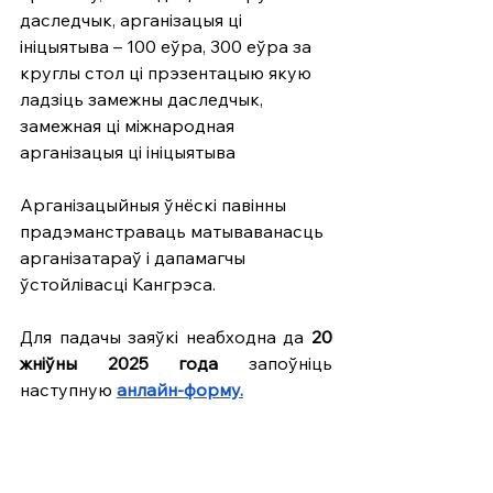
даследчык, арганізацыя ці 
ініцыятыва – 100 еўра, 300 еўра за 
круглы стол ці прэзентацыю якую 
ладзіць замежны даследчык, 
замежная ці міжнародная 
арганізацыя ці ініцыятыва 
Арганізацыйныя ўнёскі павінны 
прадэманстраваць матываванасць 
арганізатараў і дапамагчы 
ўстойлівасці Кангрэса.
Для падачы заяўкі неабходна да
 20 
жніўны 2025 года
 запоўніць 
наступную 
анлайн-форму.
Дадатковыя пытанні можна задаць, 
напісаўшы на пошту 