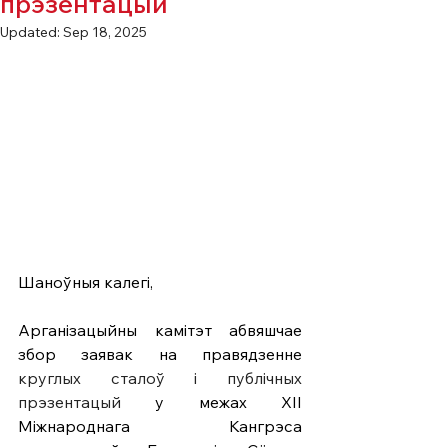
прэзентацый
Updated:
Sep 18, 2025
Шаноўныя калегі,
Арганізацыйны камітэт абвяшчае 
збор заявак на правядзенне 
круглых сталоў і публічных 
прэзентацый
 у межах XIІ 
Міжнароднага Кангрэса 