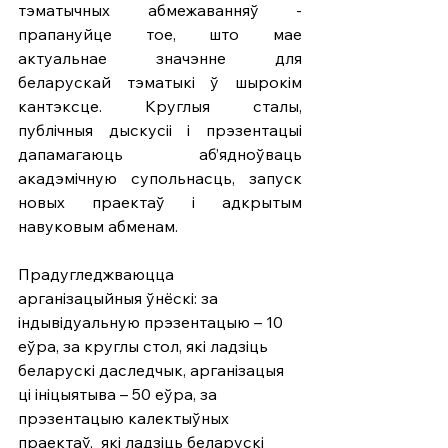
тэматычных абмежаванняў - 
прапануйце тое, што мае 
актуальнае значэнне для 
беларускай тэматыкі ў шырокім 
кантэксце. Круглыя сталы, 
публічныя дыскусіі і прэзентацыі 
дапамагаюць аб’ядноўваць 
акадэмічную супольнасць, запуск 
новых праектаў і адкрытым 
навуковым абменам.
Прадугледжваюцца 
арганізацыйныя ўнёскі: за 
індывідуальную прэзентацыю – 10 
еўра, за круглы стол, які ладзіць 
беларускі даследчык, арганізацыя 
ці ініцыятыва – 50 еўра, за 
прэзентацыю калектыўных 
праектаў,  які ладзіць беларускі 